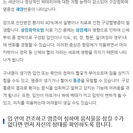
는 세균이나 정상적인 박테리아에 대한 저항 능력이 감소되어 구강점막에
염증성
궤양
반응이 나타납니다.
암으로 진단받은 환자의 40%에서 질병이나 치료로 인한 구강합병증이 발
생합니다.
항암화학요법
치료 기간 중에는
항암제
의 영향으로 인하여 신체
부위 중 점막으로 구성된 입안이나 식도, 위, 장, 항문, 질(여성의 경우)내
에 변화를 경험할 수 있습니다. 이러한 증상은 항암제가 작용하면서 머리
카락이나 점막 등 신체의 빨리 자라는 세포에 영향을 미치기 때문에 나타
나게 됩니다.
구내염이 생기면 입안 또는 목안의 점막이 빨갛게 부어오르며 침을 삼키기
힘들 수도 있고, 염증이 생기거나 헐어서
통증
을 유발할 수 있습니다. 구강
통증의 결과로 환자는 음식을 섭취하고 말하고 삼키는 기능에 어려움을 겪
게 됩니다. 또한, 입안이 마르거나 혀에 백태가 끼고 입맛이 변하게 될 수
있고, 의치를 착용하는데 어려움이 생길 수도 있습니다.
입 안이 건조하고 염증이 심하여 음식물을 삼킬 수가
없다면 먼저 자신의 상태를 확인하도록 합니다.