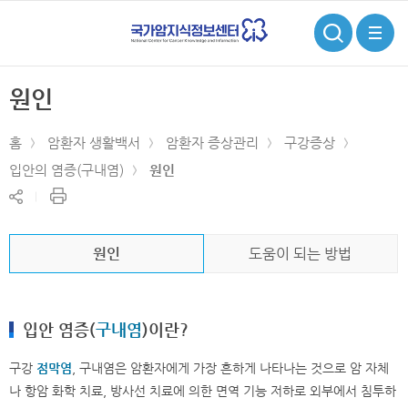
검
전
색
체
메
뉴
원인
홈
암환자 생활백서
암환자 증상관리
구강증상
입안의 염증(구내염)
원인
현
공
재
유
페
하
이
기
원인
도움이 되는 방법
지
인
쇄
입안 염증(
구내염
)이란?
구강
점막
염
, 구내염은 암환자에게 가장 흔하게 나타나는 것으로 암 자체
나 항암 화학 치료, 방사선 치료에 의한 면역 기능 저하로 외부에서 침투하