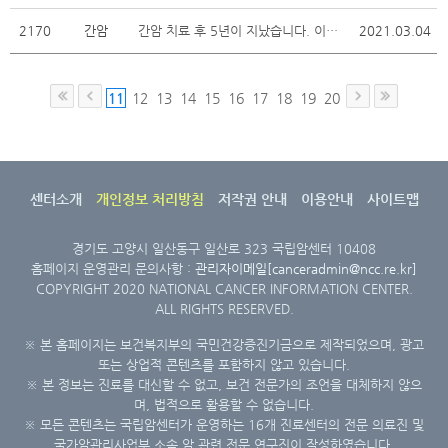
2170
간암
간암 치료 후 5년이 지났습니다. 이젠 완치된 거죠?
2021.03.04
11
12
13
14
15
16
17
18
19
20
센터소개
개인정보 처리방침
저작권 안내
이용안내
사이트맵
경기도 고양시 일산동구 일산로 323 국립암센터 10408
홈페이지 운영관리 문의사항 :
관리자이메일[canceradmin@ncc.re.kr]
COPYRIGHT 2020 NATIONAL CANCER INFORMATION CENTER.
ALL RIGHTS RESERVED.
※ 본 홈페이지는 보건복지부의 국민건강증진기금으로 제작되었으며, 광고
또는 상업적 콘텐츠를 포함하지 않고 있습니다.
※ 본 정보는 진료를 대신할 수 없고, 보건 전문가의 조언을 대체하지 않으
며, 법적으로 활용할 수 없습니다.
※ 모든 콘텐츠는 국립암센터가 운영하는 16개 진료센터의 전문 의료진 및
국가암관리사업부 소속 암 관련 전문 연구진이 작성하였습니다.