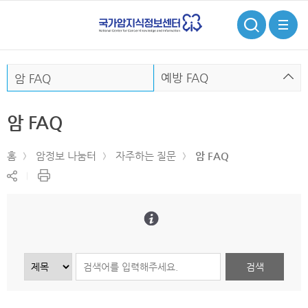
검
전
색
체
메
뉴
예방 FAQ
암 FAQ
암 FAQ
홈
암정보 나눔터
자주하는 질문
암 FAQ
현
공
재
유
페
하
이
기
지
인
쇄