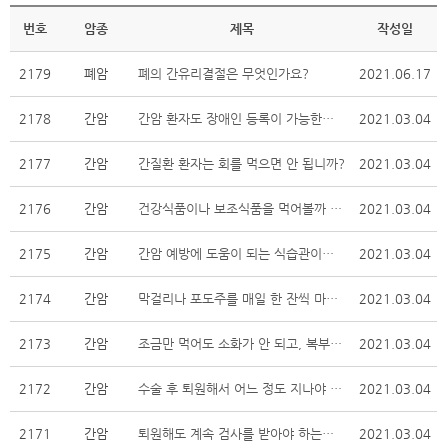
번호
암종
제목
작성일
2179
폐암
폐의 간유리결절은 무엇인가요?
2021.06.17
2178
간암
간암 환자도 장애인 등록이 가능한가요?
2021.03.04
2177
간암
간질환 환자는 회를 먹으면 안 됩니까?
2021.03.04
2176
간암
건강식품이나 보조식품을 먹어볼까 합니다. 치료에 도움이 될까요?
2021.03.04
2175
간암
간암 예방에 도움이 되는 식습관이나 식품은 어떤 건가요?
2021.03.04
2174
간암
막걸리나 포도주를 매일 한 잔씩 마시면 건강에 좋다는 말이 간암 환자에게도 해당되나요?
2021.03.04
2173
간암
조금만 먹어도 소화가 안 되고, 복부 팽만감이 드니 어쩌지요?
2021.03.04
2172
간암
수술 후 퇴원해서 어느 정도 지나야 사회생활이 가능하고, 운동은 어떻게 해야 합니까?
2021.03.04
2171
간암
퇴원해도 계속 검사를 받아야 하는지요?
2021.03.04