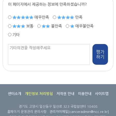
이 페이지에서 제공하는 정보에 만족하셨습니까?
매우만족
만족
보통
불만족
매우불만족
기타
평가
하기
센터소개
개인정보 처리방침
저작권 안내
이용안내
사이트맵
경기도 고양시 일산동구 일산로 323 국립암센터 10408
홈페이지 운영관리 문의사항 :
관리자이메일[canceradmin@ncc.re.kr]