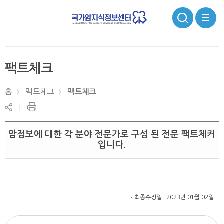
검
전
색
체
메
뉴
팩트체크
홈
팩트체크
팩트체크
현
공
재
유
페
하
암정보에 대한 각 분야 전문가로 구성 된 전문 팩트체커
이
기
지
입니다.
인
쇄
최종수정일 : 2023년 01월 02일