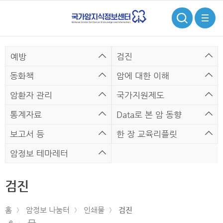
검
전
색
체
메
뉴
검진
예방
동화책
암에 대한 이해
암환자 관리
국가지원제도
통계자료
Data로 본 암 동향
보고서 등
한 장 교육리플릿
암정보 테마레터
검진
홈
암정보 나눔터
인쇄물
검진