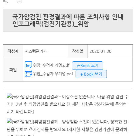
현
공
재
유
페
하
국가암검진 판정결과에 따른 조치사항 안내
이
기
지
인포그래픽(검진기관용)_위암
인
쇄
작성자
시스템관리자
작성일
2020.01.30
위암_수검자 기명.pdf
e-Book 보기
파일
위암_수검자 무기명.pdf
e-Book 보기