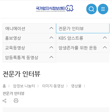
검
전
색
체
메
뉴
애니메이션
전문가 인터뷰
홍보영상
KBS 암스트롱
교육동영상
암생존자를 위한 운동
암등록통계 동영상
전문가 인터뷰
홈
암정보 나눔터
이미지·동영상
영상물
전문가 인터뷰
현
공
재
유
페
하