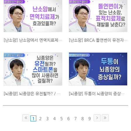
[난소암] 난소암에서 면역치료제가 효과가 있나요?
[난소암] BRCA 돌연변이 유전자가 있으면 표적치료제를 사용할 수 있나요?
[뇌종양] 뇌종양은 유전될까? / 스마트폰 사용과 관련이 있을까?
[뇌종양] 두통이 뇌종양의 증상일까?
1
2
3
4
5
6
7
8
9