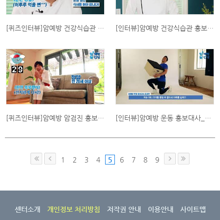
[퀴즈인터뷰]암예방 건강식습관 홍보대사_오세득
[인터뷰]암예방 건강식습관 홍보대사_오세득
[퀴즈인터뷰]암예방 암검진 홍보대사_노사연
[인터뷰]암예방 운동 홍보대사_김재우
1
2
3
4
5
6
7
8
9
센터소개
개인정보 처리방침
저작권 안내
이용안내
사이트맵