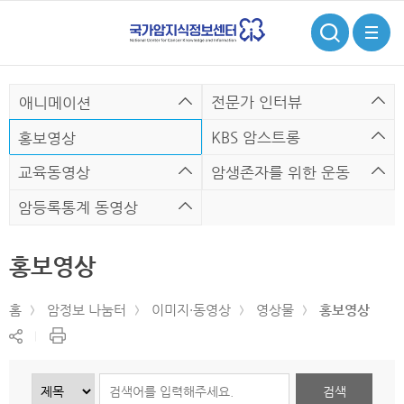
검
전
색
체
메
뉴
전문가 인터뷰
애니메이션
KBS 암스트롱
홍보영상
교육동영상
암생존자를 위한 운동
암등록통계 동영상
홍보영상
홈
암정보 나눔터
이미지·동영상
영상물
홍보영상
현
공
재
유
페
하
이
기
지